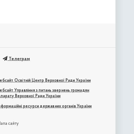
Телеграм
ебсайт Освітній Центр Верховної Ради України
ебсайт Управління з питань звернень громадян
парату Верховної Ради України
нформаційні ресурси державних органів України
апа сайту