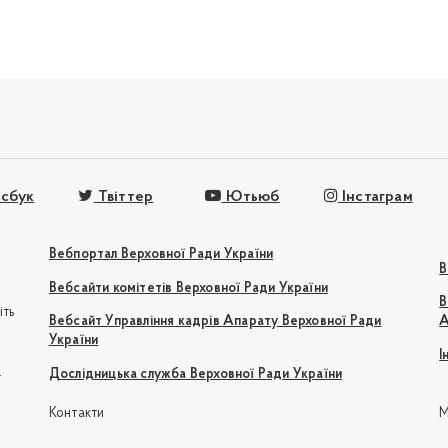
сбук
Твіттер
Ютьюб
Інстаграм
Вебпортал Верховної Ради України
В
Вебсайти комітетів Верховної Ради України
В
іть
Вебсайт Управління кадрів Апарату Верховної Ради
А
України
І
e
Дослідницька служба Верховної Ради України
Контакти
М