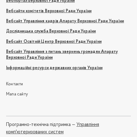
Вебпортал Верховної Ради України
Вебсайти комітетів Верховної Ради України
Вебсайт Управління кадрів Апарату Верховної Ради України
Дослідницька служба Верховної Ради України
Вебсайт Освітній Центр Верховної Ради України
Вебсайт Управління з питань звернень громадян Апарату
Верховної Ради України
Інформаційні ресурси державних органів України
Контакти
Мапа сайту
Програмно-технічна підтримка —
Управління
комп'ютеризованих систем