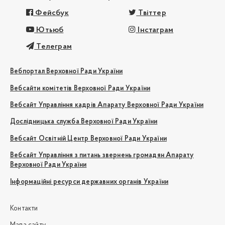
Фейсбук
Твіттер
Ютьюб
Інстаграм
Телеграм
Вебпортал Верховної Ради України
Вебсайти комітетів Верховної Ради України
Вебсайт Управління кадрів Апарату Верховної Ради України
Дослідницька служба Верховної Ради України
Вебсайт Освітній Центр Верховної Ради України
Вебсайт Управління з питань звернень громадян Апарату
Верховної Ради України
Інформаційні ресурси державних органів України
Контакти