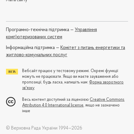
Мапа сайту
Програмно-технічна підтримка —
Управління
комп'ютеризованих систем
Iнформаційна підтримка —
Комітет з питань енергетики та
житлово-комунальних послуг
Вебсайт працює у тестовому режимі. Окремі функції
можуть не працювати. Якщо ви маєте зауваження або
пропозиції, будь ласка, напишіть нам:
Форма зворотного
зв'язку
Весь контент доступний за ліцензією
Creative Commons
Attribution 4.0 International license
, якщо не зазначено
інше
© Верховна Рада України 1994—2026